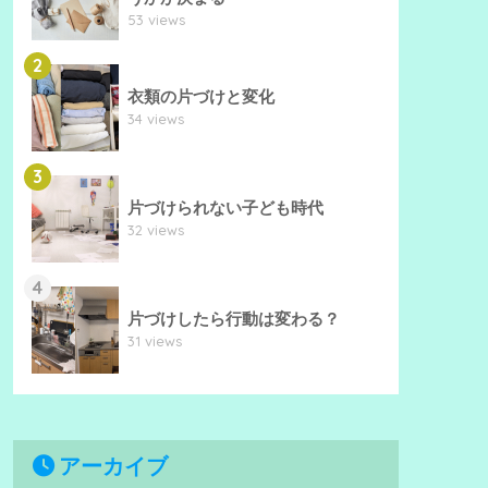
53 views
2
衣類の片づけと変化
34 views
3
片づけられない子ども時代
32 views
4
片づけしたら行動は変わる？
31 views
アーカイブ